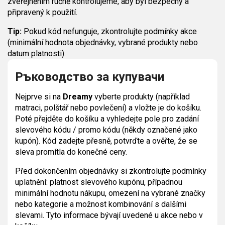
zveřejněním ručně kontrolujeme, aby byl bezpečný a
připravený k použití.
Tip:
Pokud kód nefunguje, zkontrolujte podmínky akce
(minimální hodnota objednávky, vybrané produkty nebo
datum platnosti).
Ръководство за купувачи
Nejprve si na
Dreamy
vyberte produkty (například
matraci, polštář nebo povlečení) a vložte je do košíku.
Poté přejděte do košíku a vyhledejte pole pro zadání
slevového kódu / promo kódu (někdy označené jako
kupón). Kód zadejte přesně, potvrďte a ověřte, že se
sleva promítla do konečné ceny.
Před dokončením objednávky si zkontrolujte podmínky
uplatnění: platnost slevového kupónu, případnou
minimální hodnotu nákupu, omezení na vybrané značky
nebo kategorie a možnost kombinování s dalšími
slevami. Tyto informace bývají uvedené u akce nebo v