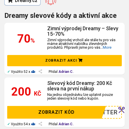
Dreamy.cz
Dreamy slevové kódy a aktivní akce
Zimní výprodej Dreamy – Slevy
15-70%
70
%
Zimní výprodej vrcholí ale stále tu pro vás
máme atraktivní nabídku zlevněných
produktů. Připravili jsme pro vás
...
More
ZOBRAZIT AKCI
✓
Využito 52 x
Přidal
Adrian C.
Slevový kód Dreamy: 200 Kč
200
sleva na první nákup
KČ
Na jednu objednávku lze uplatnit pouze
jeden slevový kód nebo kupón.
WSLETTER
ZOBRAZIT KÓD
✓
Využito 54 x
Přidal
Adrian C.