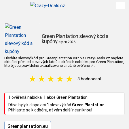
Green Plantation slevový kód a
kupóny
srpen 2026
Hledáte slevový kód pro Greenplantation.eu? Na Crazy-Deals.cz najdete
aktuální přehled slevových kódů a akčních nabídek pro Green Plantation,
které jsou pravidelně aktualizované a ručně ověřené
✓
.
★
★
★
★
★
3 hodnocení
1 ověřená nabídka: 1 akce Green Plantation
Dříve byly k dispozici
1
slevový kód
Green Plantation
.
Přihlaste se k odběru, ať vám další neuniknou!
Greenplantation.eu