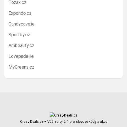
Tozax.cz
Expondo.cz
Candycave.ie
Sportby.cz
Ambeauty.cz
Lovepadel.ie
MyGreens.cz
Crazy-Deals.cz – Váš zdroj č. 1 pro slevové kódy a akce