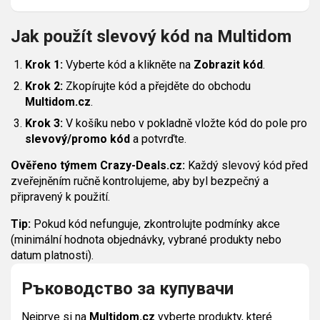
Jak použít slevový kód na Multidom
Krok 1:
Vyberte kód a klikněte na
Zobrazit kód
.
Krok 2:
Zkopírujte kód a přejděte do obchodu
Multidom.cz
.
Krok 3:
V košíku nebo v pokladně vložte kód do pole pro
slevový/promo kód
a potvrďte.
Ověřeno týmem Crazy-Deals.cz:
Každý slevový kód před
zveřejněním ručně kontrolujeme, aby byl bezpečný a
připravený k použití.
Tip:
Pokud kód nefunguje, zkontrolujte podmínky akce
(minimální hodnota objednávky, vybrané produkty nebo
datum platnosti).
Ръководство за купувачи
Nejprve si na
Multidom.cz
vyberte produkty, které