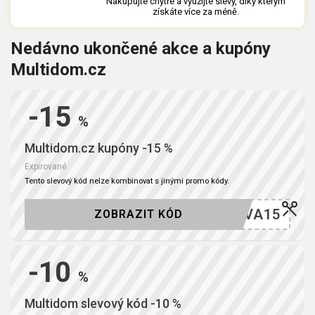
Nakupujte chytře a využijte slevy, díky kterým
získáte více za méně.
Nedávno ukončené akce a kupóny
Multidom.cz
-15
%
Multidom.cz kupóny -15 %
Expirované
Tento slevový kód nelze kombinovat s jinými promo kódy.
SLEVA15
ZOBRAZIT KÓD
-10
%
Multidom slevový kód -10 %