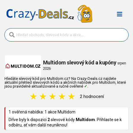
Multidom slevový kód a kupóny
srpen
2026
Hledáte slevový kód pro Multidom.cz? Na Crazy-Deals.cz najdete
aktuální přehled slevových kódů a akčních nabídek pro Multidom, které
jsou pravidelně aktualizované a ručně ověřené
✓
.
★
★
★
★
★
2 hodnocení
1 ověřená nabídka: 1 akce Multidom
Dříve byly k dispozici
2
slevové kódy
Multidom
. Přihlaste se k
odběru, ať vám další neuniknou!