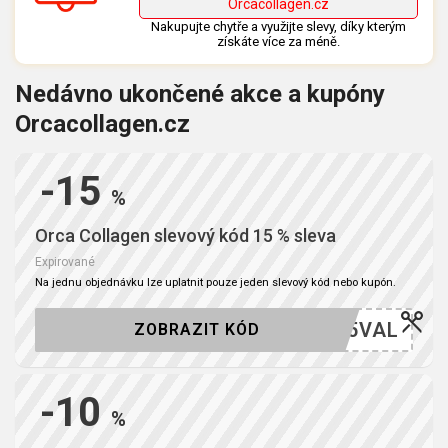
Orcacollagen.cz
Nakupujte chytře a využijte slevy, díky kterým
získáte více za méně.
Nedávno ukončené akce a kupóny
Orcacollagen.cz
-15
%
Orca Collagen slevový kód 15 % sleva
Expirované
Na jednu objednávku lze uplatnit pouze jeden slevový kód nebo kupón.
RCA15VAL
ZOBRAZIT KÓD
-10
%