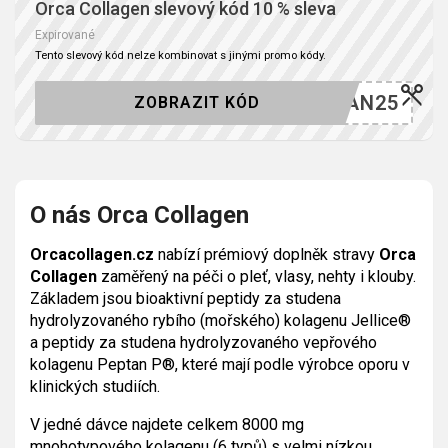
Orca Collagen slevový kód 10 % sleva
Expirované
Tento slevový kód nelze kombinovat s jinými promo kódy.
VAN25
ZOBRAZIT KÓD
O nás Orca Collagen
Orcacollagen.cz
nabízí prémiový doplněk stravy
Orca
Collagen
zaměřený na péči o pleť, vlasy, nehty i klouby.
Základem jsou bioaktivní peptidy za studena
hydrolyzovaného rybího (mořského) kolagenu Jellice®
a peptidy za studena hydrolyzovaného vepřového
kolagenu Peptan P®, které mají podle výrobce oporu v
klinických studiích.
V jedné dávce najdete celkem 8000 mg
mnohotypového kolagenu (6 typů) s velmi nízkou