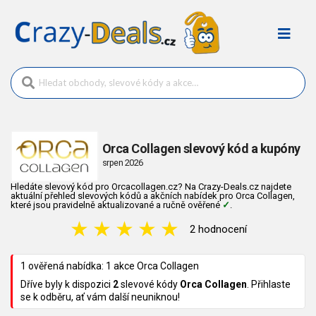
Orca Collagen slevový kód a kupóny
srpen 2026
Hledáte slevový kód pro Orcacollagen.cz? Na Crazy-Deals.cz najdete
aktuální přehled slevových kódů a akčních nabídek pro Orca Collagen,
které jsou pravidelně aktualizované a ručně ověřené
✓
.
★
★
★
★
★
2 hodnocení
1 ověřená nabídka: 1 akce Orca Collagen
Dříve byly k dispozici
2
slevové kódy
Orca Collagen
. Přihlaste
se k odběru, ať vám další neuniknou!