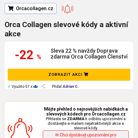
Orcacollagen.cz
Orca Collagen slevové kódy a aktivní
akce
Sleva 22 % navždy Doprava
-22
%
zdarma Orca Collagen Členství
ZOBRAZIT AKCI
✓
Využito 57 x
Přidal
Adrian C.
Mějte přehled o nejnovějších nabídkách a
slevových kódech pro Orcacollagen.cz
Přihlaste se
ZDARMA
k odběru upozornění a
dostávejte e-mailem nejatraktivnější akce a
slevové kódy.
✉ Chci dostávat upozornění pro