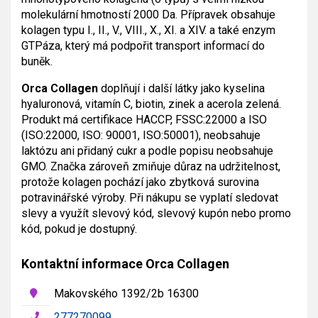
molekulární hmotností 2000 Da. Přípravek obsahuje
kolagen typu I., II., V., VIII., X., XI. a XIV. a také enzym
GTPáza, který má podpořit transport informací do
buněk.
Orca Collagen
doplňují i další látky jako kyselina
hyaluronová, vitamín C, biotin, zinek a acerola zelená.
Produkt má certifikace HACCP, FSSC:22000 a ISO
(ISO:22000, ISO: 90001, ISO:50001), neobsahuje
laktózu ani přidaný cukr a podle popisu neobsahuje
GMO. Značka zároveň zmiňuje důraz na udržitelnost,
protože kolagen pochází jako zbytková surovina
potravinářské výroby. Při nákupu se vyplatí sledovat
slevy a využít slevový kód, slevový kupón nebo promo
kód, pokud je dostupný.
Kontaktní informace Orca Collagen
Makovského 1392/2b 16300
277270099