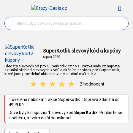
SuperKotlik slevový kód a kupóny
srpen 2026
Hledáte slevový kód pro Superkotlik.cz? Na Crazy-Deals.cz najdete
aktuální přehled slevových kódů a akčních nabídek pro SuperKotlik,
které jsou pravidelně aktualizované a ručně ověřené
✓
.
★
★
★
★
★
2 hodnocení
1 ověřená nabídka: 1 akce SuperKotlik , Doprava zdarma od
4999 Kč
Dříve byly k dispozici
1
slevový kód
SuperKotlik
. Přihlaste se
k odběru, ať vám další neuniknou!