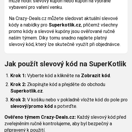
může hodit slevový kupón nebo kupón na vybrané
vybavení pro vaření venku.
Na Crazy-Deals.cz můžete sledovat aktuální slevové
kódy a nabídky pro
Superkotlik.cz
, přičemž všechny
promo kódy a slevové kupóny jsou ověřované ručně
naším týmem. Díky tomu snadno najdete platný
slevový kód, který lze skutečně využít při objednávce.
Jak použít slevový kód na SuperKotlik
Krok 1:
Vyberte kód a klikněte na
Zobrazit kód
.
Krok 2:
Zkopírujte kód a přejděte do obchodu
Superkotlik.cz
.
Krok 3:
V košíku nebo v pokladně vložte kód do pole pro
slevový/promo kód
a potvrďte.
Ověřeno týmem Crazy-Deals.cz:
Každý slevový kód před
zveřejněním ručně kontrolujeme, aby byl bezpečný a
připravený k použití.