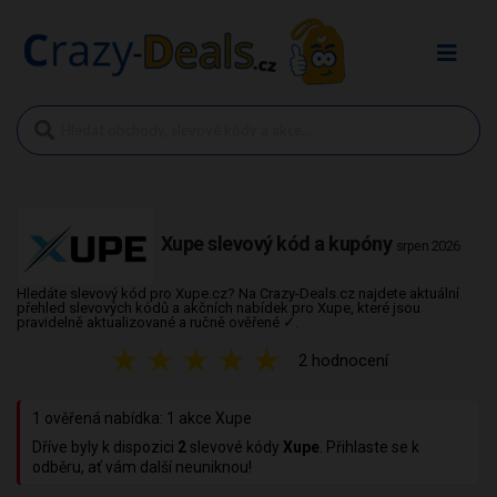
Xupe slevový kód a kupóny
srpen 2026
Hledáte slevový kód pro Xupe.cz? Na Crazy-Deals.cz najdete aktuální
přehled slevových kódů a akčních nabídek pro Xupe, které jsou
pravidelně aktualizované a ručně ověřené
✓
.
★
★
★
★
★
2 hodnocení
1 ověřená nabídka: 1 akce Xupe
Dříve byly k dispozici
2
slevové kódy
Xupe
. Přihlaste se k
odběru, ať vám další neuniknou!