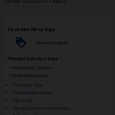
Jste zde:
crazy-deals.cz
»
Xupe.cz
Co se nám líbí na Xupe
Věrnostní program
Platební metody u Xupe
✓
Při doručení / Dobírka
✓
Online platba kartou
O obchodu Xupe
Často kladené otázky
Tipy a rady
Jak použít slevový kód na Xupe