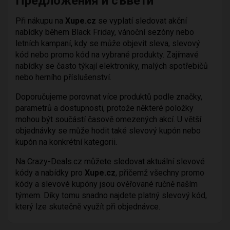
Предложения и съвети
Při nákupu na
Xupe.cz
se vyplatí sledovat akční
nabídky během Black Friday, vánoční sezóny nebo
letních kampaní, kdy se může objevit sleva, slevový
kód nebo promo kód na vybrané produkty. Zajímavé
nabídky se často týkají elektroniky, malých spotřebičů
nebo herního příslušenství.
Doporučujeme porovnat více produktů podle značky,
parametrů a dostupnosti, protože některé položky
mohou být součástí časově omezených akcí. U větší
objednávky se může hodit také slevový kupón nebo
kupón na konkrétní kategorii.
Na Crazy-Deals.cz můžete sledovat aktuální slevové
kódy a nabídky pro
Xupe.cz
, přičemž všechny promo
kódy a slevové kupóny jsou ověřované ručně naším
týmem. Díky tomu snadno najdete platný slevový kód,
který lze skutečně využít při objednávce.