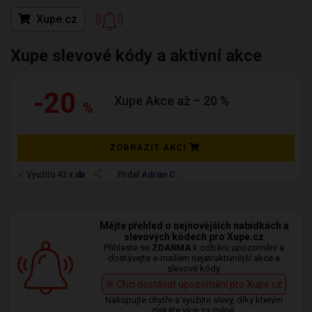
Xupe.cz
Xupe slevové kódy a aktivní akce
-20
Xupe Akce až – 20 %
%
ZOBRAZIT AKCI
✓
Využito 43 x
Přidal
Adrian C.
Mějte přehled o nejnovějších nabídkách a
slevových kódech pro Xupe.cz
Přihlaste se
ZDARMA
k odběru upozornění a
dostávejte e-mailem nejatraktivnější akce a
slevové kódy.
✉ Chci dostávat upozornění pro Xupe.cz
Nakupujte chytře a využijte slevy, díky kterým
získáte více za méně.