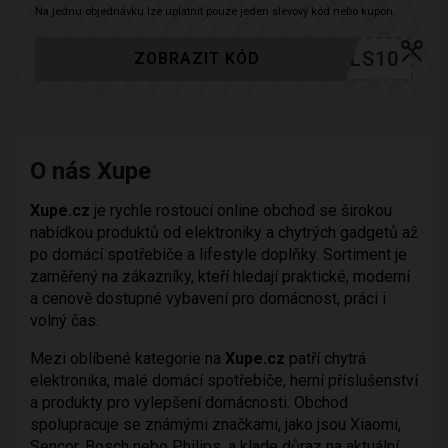
Na jednu objednávku lze uplatnit pouze jeden slevový kód nebo kupón.
YDEALS10
ZOBRAZIT KÓD
O nás Xupe
Xupe.cz
je rychle rostoucí online obchod se širokou
nabídkou produktů od elektroniky a chytrých gadgetů až
po domácí spotřebiče a lifestyle doplňky. Sortiment je
zaměřený na zákazníky, kteří hledají praktické, moderní
a cenově dostupné vybavení pro domácnost, práci i
volný čas.
Mezi oblíbené kategorie na
Xupe.cz
patří chytrá
elektronika, malé domácí spotřebiče, herní příslušenství
a produkty pro vylepšení domácnosti. Obchod
spolupracuje se známými značkami, jako jsou Xiaomi,
Sencor, Bosch nebo Philips, a klade důraz na aktuální