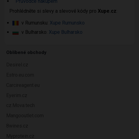
Průvodce nákupem
Prohlédněte si slevy a slevové kódy pro
Xupe.cz
:
v Rumunsku:
Xupe Rumunsko
v Bulharsko:
Xupe Bulharsko
Oblíbené obchody
Desirel.cz
Estro.eu.com
Carcireagent.eu
Eyerim.cz
cz.Mova.tech
Mangooutlet.com
8wines.cz
Myprotein.cz