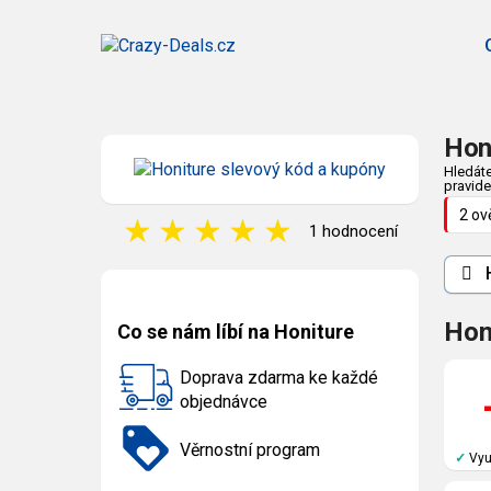
Hon
Hledáte
pravide
2 ov
★
★
★
★
★
1 hodnocení
H
Hon
Co se nám líbí na Honiture
Doprava zdarma ke každé
objednávce
Věrnostní program
✓
Vyu