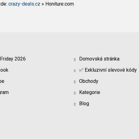
zde:
crazy-deals.cz
»
Honiture.com
 Friday 2026
Domovská stránka
book
✅ Exkluzivní slevové kódy
be
Obchody
gram
Kategorie
Blog