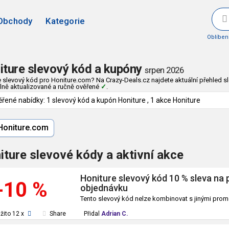
Obchody
Kategorie
Oblíbe
iture slevový kód a kupóny
srpen 2026
 slevový kód pro Honiture.com? Na Crazy-Deals.cz najdete aktuální přehled sl
lně aktualizované a ručně ověřené
✓
.
ěřené nabídky: 1 slevový kód a kupón Honiture , 1 akce Honiture
oniture.com
iture slevové kódy a aktivní akce
Honiture slevový kód 10 % sleva na 
-10 %
objednávku
Tento slevový kód nelze kombinovat s jinými prom
žito 12 x
Share
Přidal
Adrian C.