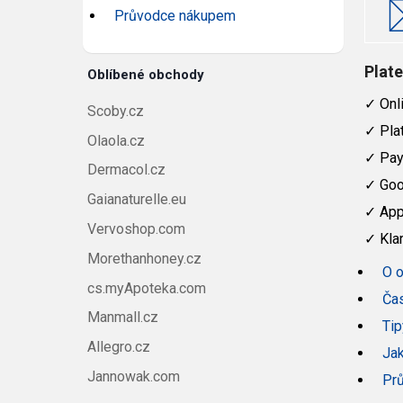
Průvodce nákupem
Plat
Oblíbené obchody
✓
Onli
Scoby.cz
✓
Plat
Olaola.cz
✓
Pay
Dermacol.cz
✓
Goo
Gaianaturelle.eu
✓
App
Vervoshop.com
✓
Kla
Morethanhoney.cz
O 
cs.myApoteka.com
Čas
Manmall.cz
Tip
Allegro.cz
Jak
Jannowak.com
Pr