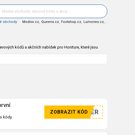
né obchody:
Modivo.cz
,
Queens.cz
,
Footshop.cz
,
Lumories.cz
,...
evových kódů a akčních nabídek pro Honiture, které jsou
první
WSLETTER
ZOBRAZIT KÓD
o kódy.