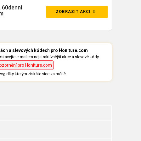
a 60denní
ZOBRAZIT AKCI
om
dkách a slevových kódech pro Honiture.com
távejte e-mailem nejatraktivnější akce a slevové kódy.
ozornění pro Honiture.com
evy, díky kterým získáte více za méně.