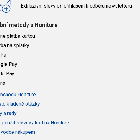
Exkluzivní slevy při přihlášení k odběru newsletteru
ební metody u Honiture
ne platba kartou
ba na splátky
Pal
gle Pay
le Pay
rna
obchodu Honiture
to kladené otázky
y a rady
 použít slevový kód na Honiture
ůvodce nákupem