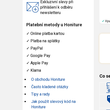
Exkluzivní slevy při
přihlášení k odběru
newsletteru
✓
Vyu
Platební metody u Honiture
✓
Online platba kartou
✓
Platba na splátky
✓
PayPal
✓
Google Pay
✓
Apple Pay
✓
Klarna
Co se
O obchodu Honiture
Často kladené otázky
Tipy a rady
Jak použít slevový kód na
Honiture