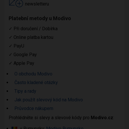
newsletteru
Platební metody u Modivo
✓
Při doručení / Dobírka
✓
Online platba kartou
✓
PayU
✓
Google Pay
✓
Apple Pay
O obchodu Modivo
Často kladené otázky
Tipy a rady
Jak použít slevový kód na Modivo
Průvodce nákupem
Prohlédněte si slevy a slevové kódy pro
Modivo.cz
:
v Rumunsku:
Modivo Rumunsko