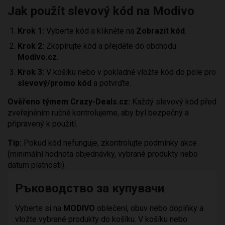
Jak použít slevový kód na Modivo
Krok 1:
Vyberte kód a klikněte na
Zobrazit kód
.
Krok 2:
Zkopírujte kód a přejděte do obchodu
Modivo.cz
.
Krok 3:
V košíku nebo v pokladně vložte kód do pole pro
slevový/promo kód
a potvrďte.
Ověřeno týmem Crazy-Deals.cz:
Každý slevový kód před
zveřejněním ručně kontrolujeme, aby byl bezpečný a
připravený k použití.
Tip:
Pokud kód nefunguje, zkontrolujte podmínky akce
(minimální hodnota objednávky, vybrané produkty nebo
datum platnosti).
Ръководство за купувачи
Vyberte si na
MODIVO
oblečení, obuv nebo doplňky a
vložte vybrané produkty do košíku. V košíku nebo