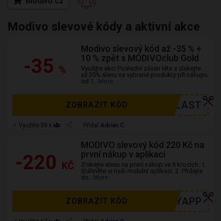
Modivo.cz
Modivo slevové kódy a aktivní akce
Modivo slevový kód až -35 % +
10 % zpět s MODIVOclub Gold
-35
%
Využijte akci Poslední závan léta a získejte
až 35% slevu na vybrané produkty při nákupu
od 1
...
More
LAST
ZOBRAZIT KÓD
✓
Využito 59 x
Přidal
Adrian C.
MODIVO slevový kód 220 Kč na
první nákup v aplikaci
-220
KČ
Získejte slevu na první nákup ve 3 krocích: 1.
Stáhněte si naši mobilní aplikaci. 2. Přidejte
do
...
More
MYAPP
ZOBRAZIT KÓD