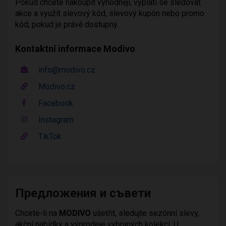
Pokud chcete nakoupit výhodněji, vyplatí se sledovat
akce a využít slevový kód, slevový kupón nebo promo
kód, pokud je právě dostupný.
Kontaktní informace Modivo
info@modivo.cz
Modivo.cz
Facebook
Instagram
TikTok
Предложения и съвети
Chcete-li na
MODIVO
ušetřit, sledujte sezónní slevy,
akční nabídky a výprodeje vybraných kolekcí. U