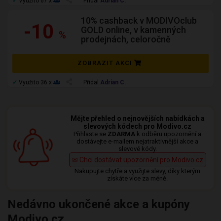
✓
Využito 67 x
Přidal
Adrian C.
10% cashback v MODIVOclub
-10
GOLD online, v kamenných
%
prodejnách, celoročně
ZOBRAZIT AKCI
✓
Využito 36 x
Přidal
Adrian C.
Mějte přehled o nejnovějších nabídkách a
slevových kódech pro Modivo.cz
Přihlaste se
ZDARMA
k odběru upozornění a
dostávejte e-mailem nejatraktivnější akce a
slevové kódy.
✉ Chci dostávat upozornění pro Modivo.cz
Nakupujte chytře a využijte slevy, díky kterým
získáte více za méně.
Nedávno ukončené akce a kupóny
Modivo.cz