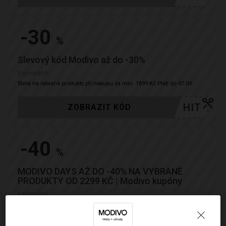
-30
%
Slevový kód Modivo až do -30%
Expirované
Sleva na vybrané produkty při nákupu za min. 1899 Kč Platí do 07.04.
HIT
ZOBRAZIT KÓD
-40
%
MODIVO DAYS AŽ DO -40% NA VYBRANÉ
PRODUKTY OD 2299 KČ | Modivo kupóny
Expirované
Sleva na vybrané produkty při nákupu za min. 2299 Kč Platí do 01.04.