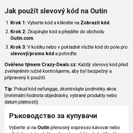
Jak použít slevový kód na Outin
Krok 1:
Vyberte kód a klikněte na
Zobrazit kód
.
Krok 2:
Zkopírujte kód a přejděte do obchodu
Outin.com
.
Krok 3:
V košíku nebo v pokladně vložte kód do pole pro
slevový/promo kód
a potvrďte.
Ověřeno týmem Crazy-Deals.cz:
Každý slevový kód před
zveřejněním ručně kontrolujeme, aby byl bezpečný a
připravený k použití.
Tip:
Pokud kód nefunguje, zkontrolujte podmínky akce
(minimální hodnota objednávky, vybrané produkty nebo
datum platnosti).
Ръководство за купувачи
Vyberte si na
OutIn
přenosný espresso kávovar nebo