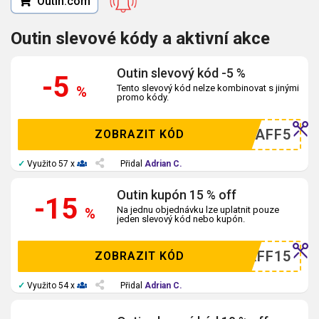
Outin.com
Outin slevové kódy a aktivní akce
Outin slevový kód -5 %
-5
Tento slevový kód nelze kombinovat s jinými
%
promo kódy.
OIAFF5
ZOBRAZIT KÓD
✓
Využito 57 x
Přidal
Adrian C.
Outin kupón 15 % off
-15
Na jednu objednávku lze uplatnit pouze
%
jeden slevový kód nebo kupón.
OIAFF15
ZOBRAZIT KÓD
✓
Využito 54 x
Přidal
Adrian C.