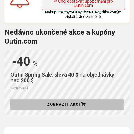
✉ Chci dostávat upozornění pro
Outin.com
Nakupujte chytře a využijte slevy, díky kterým
získáte více za méně.
Nedávno ukončené akce a kupóny
Outin.com
-40
%
Outin Spring Sale: sleva 40 $ na objednávky
nad 200 $
Expirované
ZOBRAZIT AKCI