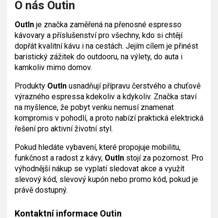
O nás Outin
OutIn
je značka zaměřená na přenosné espresso
kávovary a příslušenství pro všechny, kdo si chtějí
dopřát kvalitní kávu i na cestách. Jejím cílem je přinést
baristický zážitek do outdooru, na výlety, do auta i
kamkoliv mimo domov.
Produkty
OutIn
usnadňují přípravu čerstvého a chuťově
výrazného espressa kdekoliv a kdykoliv. Značka staví
na myšlence, že pobyt venku nemusí znamenat
kompromis v pohodlí, a proto nabízí praktická elektrická
řešení pro aktivní životní styl.
Pokud hledáte vybavení, které propojuje mobilitu,
funkčnost a radost z kávy,
OutIn
stojí za pozornost. Pro
výhodnější nákup se vyplatí sledovat akce a využít
slevový kód, slevový kupón nebo promo kód, pokud je
právě dostupný.
Kontaktní informace Outin