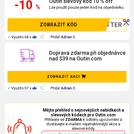
Outin slevový kód 10 % off
-10
%
Lze použít pouze jeden kód na objednávku.
WSLETTER
ZOBRAZIT KÓD
✓
Využito 68 x
Přidal
Adrian C.
Doprava zdarma při objednávce
nad $39 na Outin.com
ZOBRAZIT AKCI
✓
Využito 57 x
Přidal
Adrian C.
Mějte přehled o nejnovějších nabídkách a
slevových kódech pro Outin.com
Přihlaste se
ZDARMA
k odběru upozornění a
dostávejte e-mailem nejatraktivnější akce a
slevové kódy.