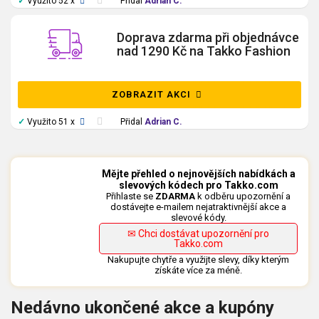
✓
Využito 52 x
Přidal
Adrian C.
Doprava zdarma při objednávce
nad 1290 Kč na Takko Fashion
ZOBRAZIT AKCI
✓
Využito 51 x
Přidal
Adrian C.
Mějte přehled o nejnovějších nabídkách a
slevových kódech pro Takko.com
Přihlaste se
ZDARMA
k odběru upozornění a
dostávejte e-mailem nejatraktivnější akce a
slevové kódy.
✉ Chci dostávat upozornění pro
Takko.com
Nakupujte chytře a využijte slevy, díky kterým
získáte více za méně.
Nedávno ukončené akce a kupóny