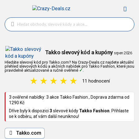
Takko slevový kód a kupóny
srpen 2026
Hledáte slevový kód pro Takko.com? Na Crazy-Deals.cz najdete aktuální
přehled slevových kódů a akčních nabídek pro Takko Fashion, které jsou
pravidelně aktualizované a ručně ověřené
✓
.
★
★
★
★
★
11 hodnocení
3 ověřené nabídky: 3 akce Takko Fashion , Doprava zdarma od
1290 Kč
Dříve byly k dispozici
3
slevové kódy
Takko Fashion
. Přihlaste
se k odběru, ať vám další neuniknou!
Takko.com