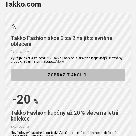
Takko.com
%
Takko Fashion akce 3 za 2 na již zlevněné
oblečení
Expirované
Využijte akci 3 za cenu 2 v Takko Fashion a získejte nejlevnější zlevněný
produkt zdarma při nákupu
...
More
ZOBRAZIT AKCI
-20
%
Takko Fashion kupóny až 20 % sleva na letní
kolekce
Expirované
Nové slevové kupóny jsou tady! Ať už jde o módní hity nebo oblíbené