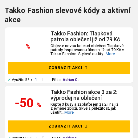
Takko Fashion slevové kódy a aktivní
akce
Takko Fashion: Tlapková
patrola oblečení již od 79 Kč
%
Objevte novou kolekci oblečení Tlapkové
patroly inspirovanou filmem již od 79 Kč v
Takko Fashion. Stylové outfity
...
More
ZOBRAZIT AKCI
✓
Využito 53 x
Přidal
Adrian C.
Takko Fashion akce 3 za 2:
výprodej na oblečení
-50
%
Kupte 3 kusy a zaplaťte jen za 2 i na již
zlevněné zboží. Skvělá příležitost, jak
ušetřit
...
More
ZOBRAZIT AKCI