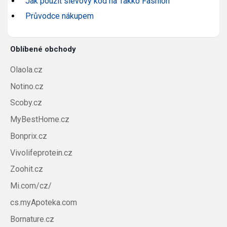
Jak použít slevový kód na Takko Fashion
Průvodce nákupem
Oblíbené obchody
Olaola.cz
Notino.cz
Scoby.cz
MyBestHome.cz
Bonprix.cz
Vivolifeprotein.cz
Zoohit.cz
Mi.com/cz/
cs.myApoteka.com
Bornature.cz