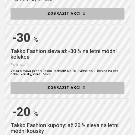
Basic zboží – objevte
...
More
ZOBRAZIT AKCI
-30
%
Takko Fashion sleva až -30 % na letní módní
kolekce
Expirované
Velká slevová jízda v Takko Fashion! Od 26. května do 2. června na vás
čekají kousky, které
...
More
ZOBRAZIT AKCI
-20
%
Takko Fashion kupóny: až 20 % sleva na letní
módní kousky