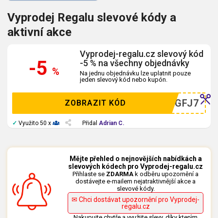
Vyprodej Regalu slevové kódy a
aktivní akce
Vyprodej-regalu.cz slevový kód
-5
-5 % na všechny objednávky
%
Na jednu objednávku lze uplatnit pouze
jeden slevový kód nebo kupón.
RTN2GFJ7
ZOBRAZIT KÓD
✓
Využito 50 x
Přidal
Adrian C.
Mějte přehled o nejnovějších nabídkách a
slevových kódech pro Vyprodej-regalu.cz
Přihlaste se
ZDARMA
k odběru upozornění a
dostávejte e-mailem nejatraktivnější akce a
slevové kódy.
✉ Chci dostávat upozornění pro Vyprodej-
regalu.cz
Nakupujte chytře a využijte slevy, díky kterým