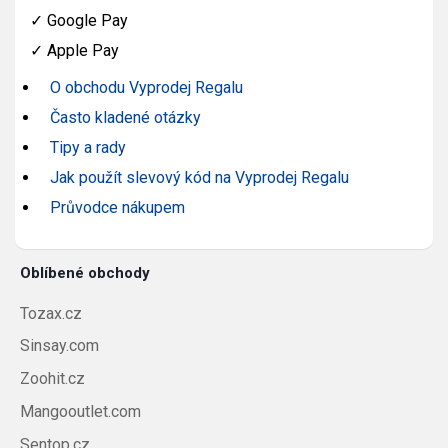
✓
Google Pay
✓
Apple Pay
O obchodu Vyprodej Regalu
Často kladené otázky
Tipy a rady
Jak použít slevový kód na Vyprodej Regalu
Průvodce nákupem
Oblíbené obchody
Tozax.cz
Sinsay.com
Zoohit.cz
Mangooutlet.com
Sentop.cz