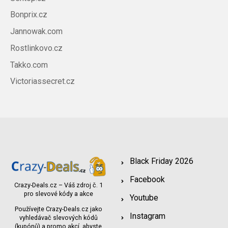
Bonprix.cz
Jannowak.com
Rostlinkovo.cz
Takko.com
Victoriassecret.cz
Black Friday 2026
Facebook
Crazy-Deals.cz – Váš zdroj č. 1
pro slevové kódy a akce
Youtube
Používejte Crazy-Deals.cz jako
Instagram
vyhledávač slevových kódů
(kupónů) a promo akcí, abyste