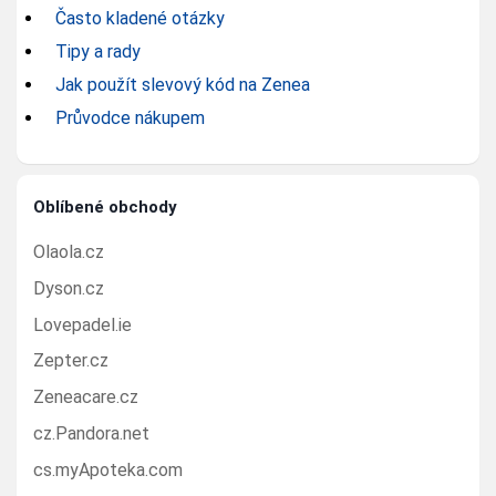
Často kladené otázky
Tipy a rady
Jak použít slevový kód na Zenea
Průvodce nákupem
Oblíbené obchody
Olaola.cz
Dyson.cz
Lovepadel.ie
Zepter.cz
Zeneacare.cz
cz.Pandora.net
cs.myApoteka.com