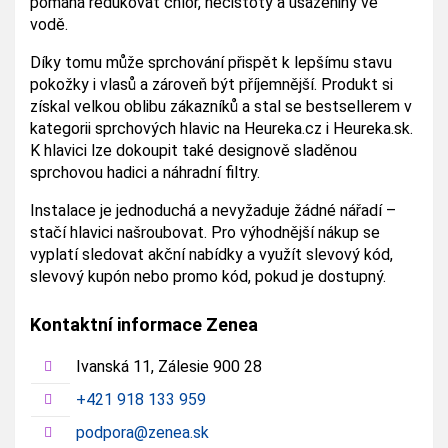
pomáhá redukovat chlór, nečistoty a usazeniny ve
vodě.
Díky tomu může sprchování přispět k lepšímu stavu
pokožky i vlasů a zároveň být příjemnější. Produkt si
získal velkou oblibu zákazníků a stal se bestsellerem v
kategorii sprchových hlavic na Heureka.cz i Heureka.sk.
K hlavici lze dokoupit také designově sladěnou
sprchovou hadici a náhradní filtry.
Instalace je jednoduchá a nevyžaduje žádné nářadí –
stačí hlavici našroubovat. Pro výhodnější nákup se
vyplatí sledovat akční nabídky a využít slevový kód,
slevový kupón nebo promo kód, pokud je dostupný.
Kontaktní informace Zenea
Ivanská 11, Zálesie 900 28
+421 918 133 959
podpora@zenea.sk