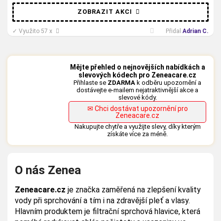
ZOBRAZIT AKCI
✓
Využito 57 x
Přidal
Adrian C.
Mějte přehled o nejnovějších nabídkách a
slevových kódech pro Zeneacare.cz
Přihlaste se
ZDARMA
k odběru upozornění a
dostávejte e-mailem nejatraktivnější akce a
slevové kódy.
✉ Chci dostávat upozornění pro
Zeneacare.cz
Nakupujte chytře a využijte slevy, díky kterým
získáte více za méně.
O nás Zenea
Zeneacare.cz
je značka zaměřená na zlepšení kvality
vody při sprchování a tím i na zdravější pleť a vlasy.
Hlavním produktem je filtrační sprchová hlavice, která