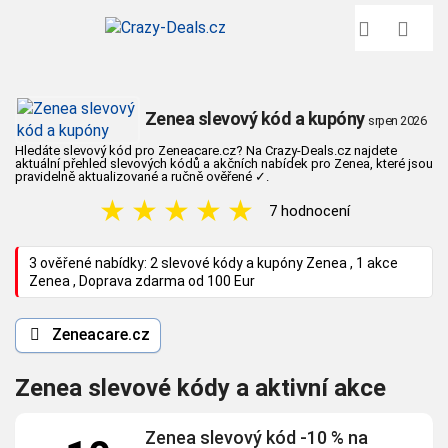
Zenea slevový kód a kupóny
srpen 2026
Hledáte slevový kód pro Zeneacare.cz? Na Crazy-Deals.cz najdete
aktuální přehled slevových kódů a akčních nabídek pro Zenea, které jsou
pravidelně aktualizované a ručně ověřené
✓
.
★
★
★
★
★
7 hodnocení
3 ověřené nabídky: 2 slevové kódy a kupóny Zenea , 1 akce
Zenea , Doprava zdarma od 100 Eur
Zeneacare.cz
Zenea slevové kódy a aktivní akce
Zenea slevový kód -10 % na