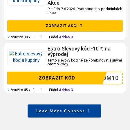
Akce
Platí do 7.6.2026. Podrobnosti v podmínkách
akce.
ZOBRAZIT AKCI
✓
Využito 38 x
Přidal
Adrian C.
Estro Slevový kód -10 % na
výprodej
Tento slevový kód nelze kombinovat s jinými
promo kódy.
BLOOM10
ZOBRAZIT KÓD
✓
Využito 45 x
Přidal
Adrian C.
Load More Coupons