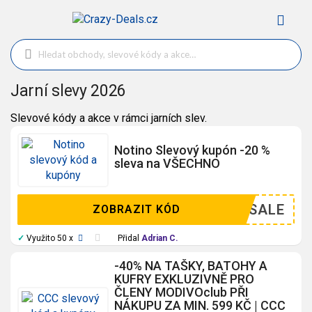
Jarní slevy 2026
Slevové kódy a akce v rámci jarních slev.
Notino Slevový kupón -20 %
sleva na VŠECHNO
SALE
ZOBRAZIT KÓD
✓
Využito 50 x
Přidal
Adrian C.
-40% NA TAŠKY, BATOHY A
KUFRY EXKLUZIVNĚ PRO
ČLENY MODIVOclub PŘI
NÁKUPU ZA MIN. 599 KČ | CCC