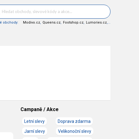
né obchody:
Modivo.cz
,
Queens.cz
,
Footshop.cz
,
Lumories.cz
,...
Campaně / Akce
Letní slevy
Doprava zdarma
Jarní slevy
Velikonoční slevy