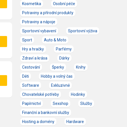
Kosmetika
Osobní péče
Potraviny a přírodní produkty
Potraviny a nápoje
Sportovní vybavení
Sportovní výživa
Sport
Auto & Moto
Hry a hračky
Parfémy
Zdraví a krása
Dárky
Cestování
Šperky
Knihy
Děti
Hobby a volný čas
Software
Exkluzivně
Chovatelské potřeby
Hodinky
Papírnictví
Sexshop
Služby
Finanční a bankovní služby
Hosting a domény
Hardware