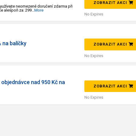
ZOBRAZIT AKCI
 využívejte neomezené doručení zdarma při
e alespoň za: 299
...
More
No Expires
 na balíčky
ZOBRAZIT AKCI
No Expires
 objednávce nad 950 Kč na
ZOBRAZIT AKCI
No Expires