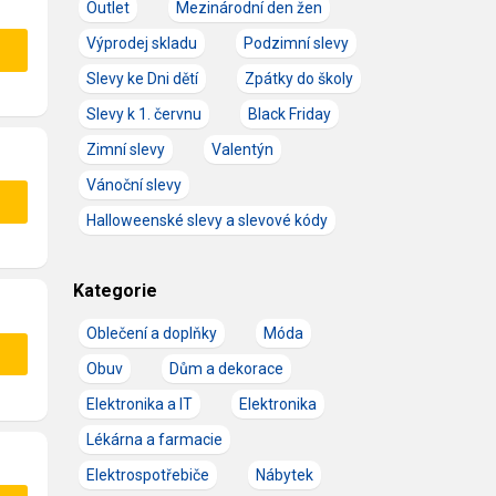
Outlet
Mezinárodní den žen
Výprodej skladu
Podzimní slevy
Slevy ke Dni dětí
Zpátky do školy
Slevy k 1. červnu
Black Friday
Zimní slevy
Valentýn
Vánoční slevy
Halloweenské slevy a slevové kódy
Kategorie
Oblečení a doplňky
Móda
Obuv
Dům a dekorace
Elektronika a IT
Elektronika
Lékárna a farmacie
Elektrospotřebiče
Nábytek