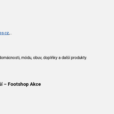
es.cz
,...
omácnosti, módu, obuv, doplňky a další produkty.
ší – Footshop Akce