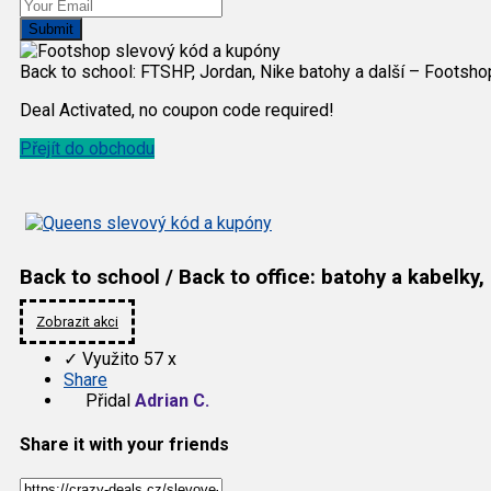
Submit
Back to school: FTSHP, Jordan, Nike batohy a další – Footsh
Deal Activated, no coupon code required!
Přejít do obchodu
Back to school / Back to office: batohy a kabelky,
Zobrazit akci
✓
Využito 57 x
Share
Přidal
Adrian C.
Share it with your friends