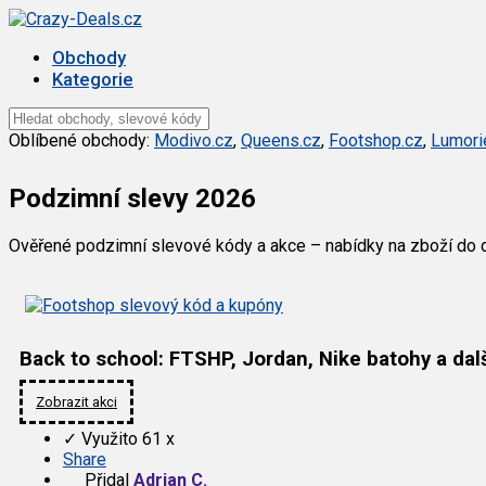
Obchody
Kategorie
Oblíbené obchody:
Modivo.cz
,
Queens.cz
,
Footshop.cz
,
Lumori
Podzimní slevy 2026
Ověřené podzimní slevové kódy a akce – nabídky na zboží do d
Back to school: FTSHP, Jordan, Nike batohy a dal
Zobrazit akci
✓
Využito 61 x
Share
Přidal
Adrian C.