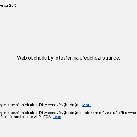
vu až 20%.
Web obchodu byl otevřen na předchozí stránce.
vých a sezónních akcí. Díky cenově výhodným
...
More
vých a sezónních akcí. Díky cenově výhodným nabídkám můžete ušetřit a výho
ašich lékárnách sítě ALPHEGA.
Less