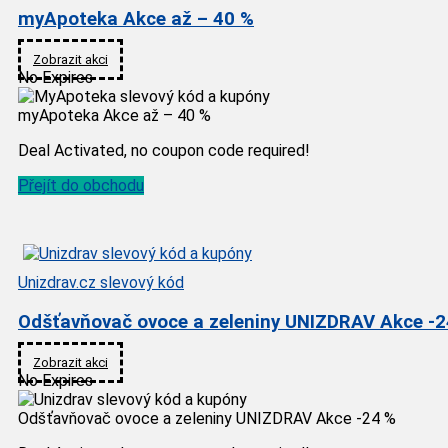
myApoteka Akce až – 40 %
Zobrazit akci
No Expires
myApoteka Akce až – 40 %
Deal Activated, no coupon code required!
Přejít do obchodu
Unizdrav.cz slevový kód
Odšťavňovač ovoce a zeleniny UNIZDRAV Akce -2
Zobrazit akci
No Expires
Odšťavňovač ovoce a zeleniny UNIZDRAV Akce -24 %