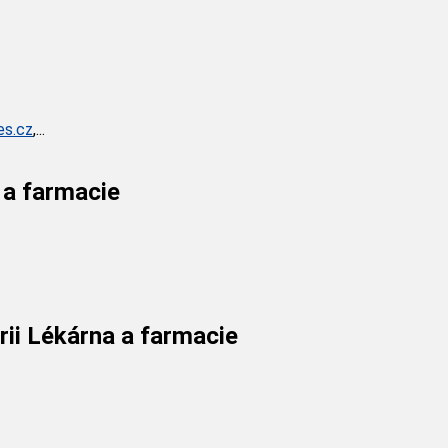
es.cz
,...
 a farmacie
rii Lékárna a farmacie