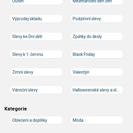
Outlet
Mezinárodní den žen
Výprodej skladu
Podzimní slevy
Slevy ke Dni dětí
Zpátky do školy
Slevy k 1. červnu
Black Friday
Zimní slevy
Valentýn
Vánoční slevy
Halloweenské slevy a slevové kódy
Kategorie
Oblečení a doplňky
Móda