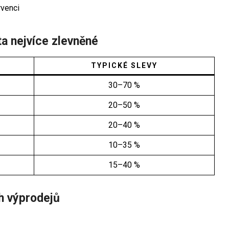
rvenci
ta nejvíce zlevněné
TYPICKÉ SLEVY
30–70 %
20–50 %
20–40 %
10–35 %
15–40 %
h výprodejů