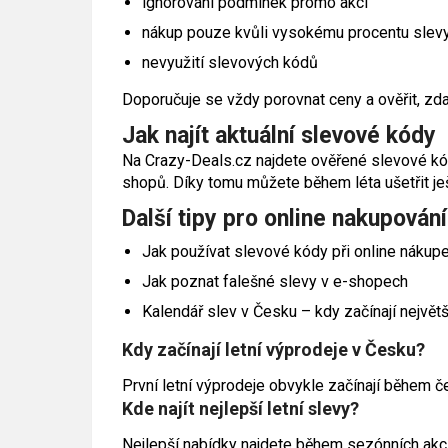
ignorování podmínek promo akcí
nákup pouze kvůli vysokému procentu slev
nevyužití slevových kódů
Doporučuje se vždy porovnat ceny a ověřit, zd
Jak najít aktuální slevové kódy
Na Crazy-Deals.cz najdete ověřené slevové kód
shopů. Díky tomu můžete během léta ušetřit ješ
Další tipy pro online nakupování
Jak používat slevové kódy při online nákup
Jak poznat falešné slevy v e-shopech
Kalendář slev v Česku – kdy začínají největ
Kdy začínají letní výprodeje v Česku?
První letní výprodeje obvykle začínají během čer
Kde najít nejlepší letní slevy?
Nejlepší nabídky najdete během sezónních akcí