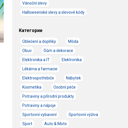
Vánoční slevy
Halloweenské slevy a slevové kódy
Категории
Oblečení a doplňky
Móda
Obuv
Dům a dekorace
Elektronika a IT
Elektronika
Lékárna a farmacie
Elektrospotřebiče
Nábytek
Kosmetika
Osobní péče
Potraviny a přírodní produkty
Potraviny a nápoje
Sportovní vybavení
Sportovní výživa
Sport
Auto & Moto