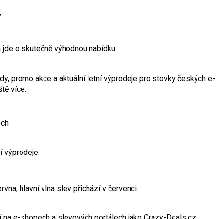
y
a jde o skutečně výhodnou nabídku.
y, promo akce a aktuální letní výprodeje pro stovky českých e-
tě více.
ech
ší výprodeje
vna, hlavní vlna slev přichází v červenci.
 na e-shopech a slevových portálech jako Crazy-Deals.cz.