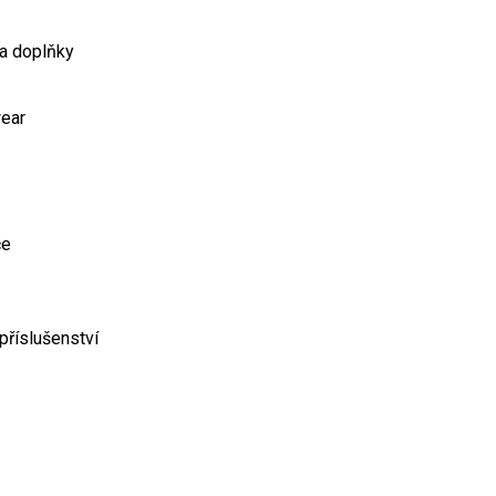
 a doplňky
wear
če
příslušenství