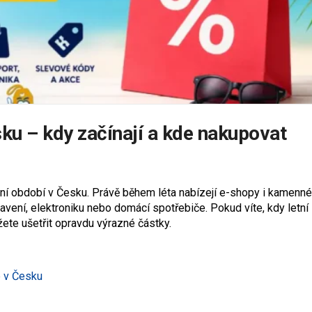
sku – kdy začínají a kde nakupovat
upní období v Česku. Právě během léta nabízejí e-shopy i kamenné
vení, elektroniku nebo domácí spotřebiče. Pokud víte, kdy letní
žete ušetřit opravdu výrazné částky.
e v Česku