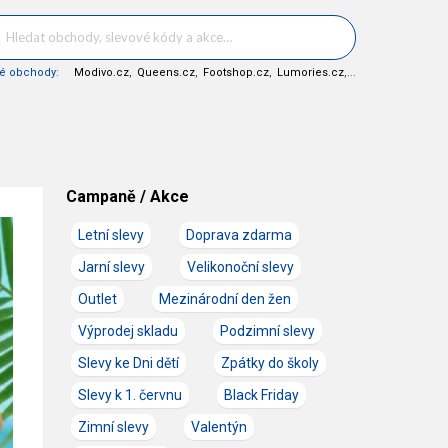
né obchody:
Modivo.cz
,
Queens.cz
,
Footshop.cz
,
Lumories.cz
,...
Campaně / Akce
Letní slevy
Doprava zdarma
Jarní slevy
Velikonoční slevy
Outlet
Mezinárodní den žen
Výprodej skladu
Podzimní slevy
Slevy ke Dni dětí
Zpátky do školy
Slevy k 1. červnu
Black Friday
Zimní slevy
Valentýn