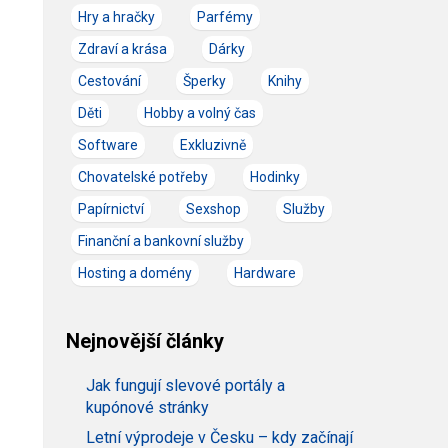
Hry a hračky
Parfémy
Zdraví a krása
Dárky
Cestování
Šperky
Knihy
Děti
Hobby a volný čas
Software
Exkluzivně
Chovatelské potřeby
Hodinky
Papírnictví
Sexshop
Služby
Finanční a bankovní služby
Hosting a domény
Hardware
Nejnovější články
Jak fungují slevové portály a
kupónové stránky
Letní výprodeje v Česku – kdy začínají