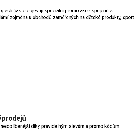
opech často objevují speciální promo akce spojené s
lární zejména u obchodů zaměřených na dětské produkty, sport
ýprodejů
 nejoblíbenější díky pravidelným slevám a promo kódům.