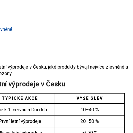
evněné
letní výprodeje v Česku, jaké produkty bývají nejvíce zlevněné a
ezóny.
tní výprodeje v Česku
TYPICKÉ AKCE
VÝŠE SLEV
e k 1. červnu a Dni dětí
10–40 %
První letní výprodeje
20–50 %
lavní letní výprodeje
až 70 %